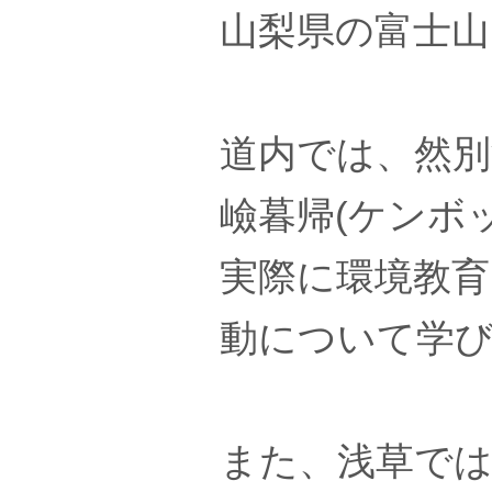
山梨県の富士山
道内では、然
嶮暮帰(ケンボ
実際に環境教
動について学
また、浅草で