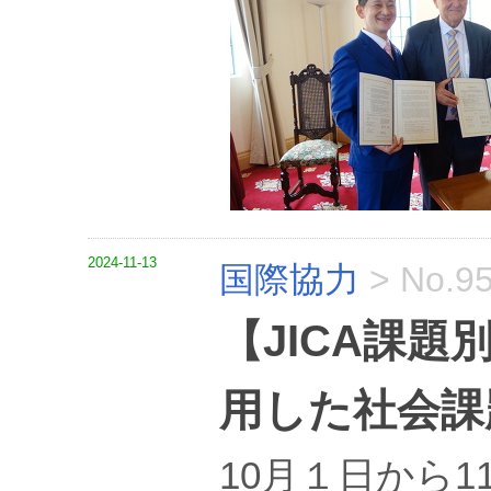
2024-11-13
国際協力
>
No.9
【JICA課
用した社会課
10月１日から