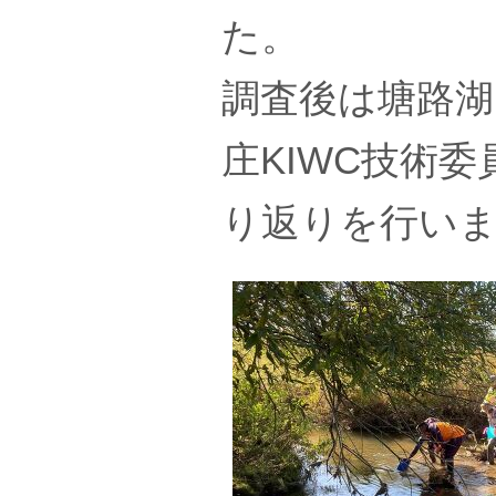
た。
調査後は塘路
庄KIWC技術
り返りを行い