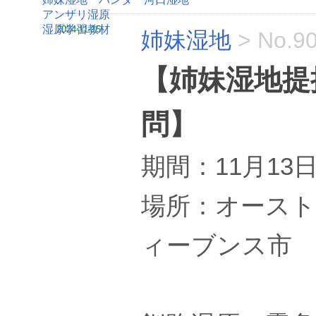
アンザリ湿原
湿原学習教材
2024-11-15
姉妹湿地
>
No.9
【姉妹湿地提
問】
期間：11月13日
場所：オース
ィーブンス市