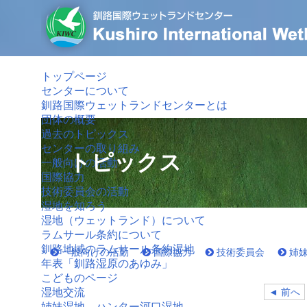
トップページ
センターについて
釧路国際ウェットランドセンターとは
団体の概要
過去のトピックス
センターの取り組み
トピックス
一般向けの活動
国際協力
技術委員会の活動
湿地を知ろう
湿地（ウェットランド）について
ラムサール条約について
釧路地域のラムサール条約湿地
一般向けの活動
国際協力
技術委員会
姉
年表「釧路湿原のあゆみ」
こどものページ
◄ 前へ
湿地交流
姉妹湿地 ハンター河口湿地