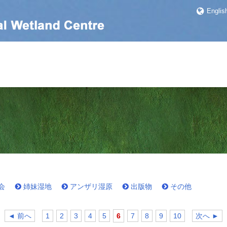
Englis
会
姉妹湿地
アンザリ湿原
出版物
その他
◄ 前へ
1
2
3
4
5
6
7
8
9
10
次へ ►