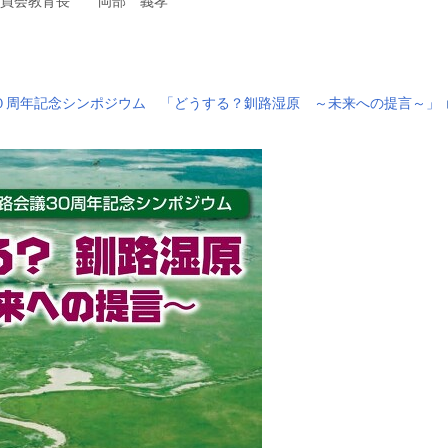
委員会教育長 岡部 義孝
０周年記念シンポジウム 「どうする？釧路湿原 ～未来への提言～」