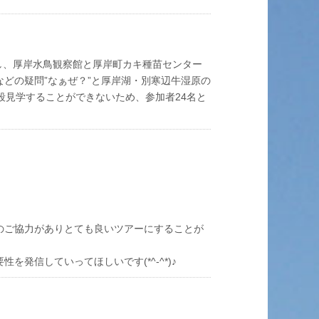
催し、厚岸水鳥観察館と厚岸町カキ種苗センター
どの疑問”なぁぜ？”と厚岸湖・別寒辺牛湿原の
段見学することができないため、参加者24名と
のご協力がありとても良いツアーにすることが
発信していってほしいです(*^-^*)♪