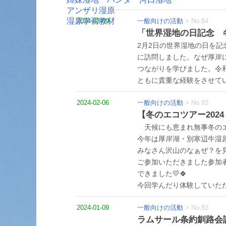
アンザリ湿原
湿原学習教材
2024-02-09
一般向けの活動
>
No.84
「世界湿地の日記念 冬
2月2日の世界湿地の日を記
に訪問しました。なぜ厚岸
つながりを学びました。令
ともに貴重な経験をさせて
2024-02-06
一般向けの活動
>
No.83
【冬のエコツアー202
天候にも恵まれ無事冬のエ
今年は厚岸湖・別寒辺牛湿
みなさん沢山のなぁぜ？を見
ご参加いただきました参加
できました💛🍀
今回学んだり体験していただ
2024-01-09
一般向けの活動
>
No.82
ラムサール条約釧路会