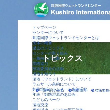
トップページ
センターについて
釧路国際ウェットランドセンターとは
団体の概要
過去のトピックス
センターの取り組み
トピックス
一般向けの活動
国際協力
技術委員会の活動
湿地を知ろう
湿地（ウェットランド）について
ラムサール条約について
釧路地域のラムサール条約湿地
一般向けの活動
国際協力
技術委員
年表「釧路湿原のあゆみ」
こどものページ
湿地交流
姉妹湿地 ハンター河口湿地