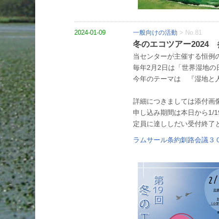
2024-01-09
一般向けの活動
>
No.81
冬のエコツアー2024
当センターが主催する恒例
毎年2月2日は「世界湿地の
今年のテーマは 『湿地と
詳細につきましては添付画
申し込み期間は本日から1/
定員に達ししだい受付終了
ラムサール条約釧路会議３