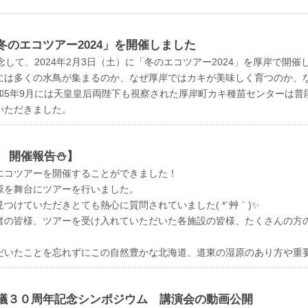
のエコツアー2024」を開催しました
念して、2024年2月3日（土）に「冬のエコツアー2024」を厚岸で開
には多くの水鳥が集まるのか、なぜ厚岸ではカキが美味しく育つのか、な
和5年9月には天皇皇后両陛下も視察された厚岸町カキ種苗センターは普
いただきました。
4 開催報告⛄】
コツアーを開催することができました！
原を舞台にツアーを行いました。
つけていただきとても熱心に質問されていました( *´艸｀)✨
者の皆様、ツアーを受け入れていただいた各施設の皆様、たくさんの方
いたことを忘れずにこの自然豊かな北海道、道東の湿原のあり方や重要性を
議３０周年記念シンポジウム 講演会の動画公開