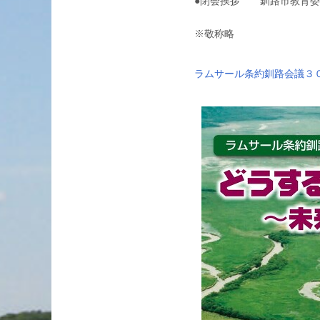
●閉会挨拶 釧路市教育
※敬称略
ラムサール条約釧路会議３