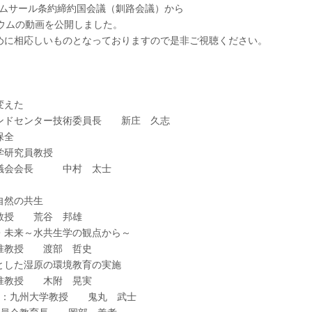
たラムサール条約締約国会議（釧路会議）から
ウムの動画を公開しました。
めに相応しいものとなっておりますので是非ご視聴ください。
変えた
ドセンター技術委員長 新庄 久志
保全
研究員教授
議会会長 中村 太士
自然の共生
授 荒谷 邦雄
未来～水共生学の観点から～
教授 渡部 哲史
した湿原の環境教育の実施
教授 木附 晃実
ー：九州大学教授 鬼丸 武士