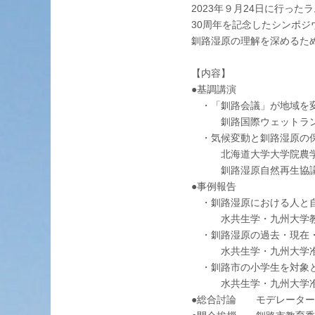
2023年９月24日に行っ
30周年を記念したシンポジ
釧路湿原の理解を深めるた
【内容】
●基調講演
・「釧路会議」が地域を
釧路国際ウェットラン
・気候変動と釧路湿原の
北海道大学大学院農学
釧路湿原自然再生協
●事例報告
・釧路湿原における人と
水共生学・九州大学教
・釧路湿原の過去・現在・
水共生学・九州大学准
・釧路市の小学生を対象と
水共生学・九州大学准
●総合討論 モデレータ